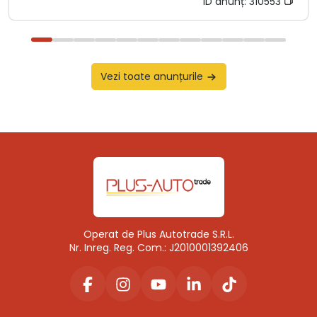
ID anunț:
310553
Vezi toate anunțurile
Operat de Plus Autotrade S.R.L.
Nr. Inreg. Reg. Com.: J2010001392406