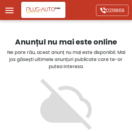
Mergi direct la conținutul principal
0219869
Acasă
Anunțul nu mai este online
Autoturisme
Ne pare rău, acest anunț nu mai este disponibil. Mai
jos găsești ultimele anunțuri publicate care te-ar
Motociclete
putea interesa.
Autoutilitare
Alte tipuri vehicule
Despre Noi
Contact